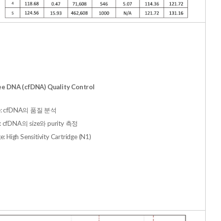
ee DNA (cfDNA) Quality Control
e: cfDNA의 품질 분석
: cfDNA의 size와 purity 측정
e: High Sensitivity Cartridge (N1)