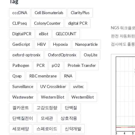
Tag
cccDNA
Cell Biomaterials
ClarityPlus
CLIPseq
ColonyCounter
digital PCR
NGS 워크플
DigitalPCR
eBlot
GELCOUNT
완전 자동화된 Qse
검사에도 훌륭
GenScript
HBV
Hypoxia
Nanoparticle
oxford-optronix
OxfordOptronix
OxyLite
Pathogen
PCR
pO2
Protein Transfer
Qsep
RBC membrane
RNA
Surveillance
UV Crosslinker
uvitec
Wastewater
Western Blot
WesternBlot
겔카운트
고감도정량
단백질
단백질전이
모세관
상호작용
세포배양
스페로이드
신약개발