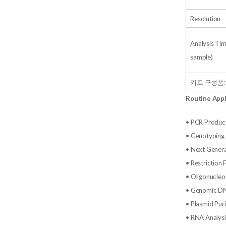
Resolution
Analysis Tim
sample)
키트 구성품: Alig
Routine Appl
• PCR Produc
• Genotyping
• Next Gener
• Restriction
• Oligonucleo
• Genomic DN
• Plasmid Puri
• RNA Analysi