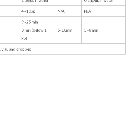
1 pg/µL in water
0.2ng/µL in water*
4~10bp
N/A
N/A
9~25 min
3 min (below 1
5-10min
5~8 min
kb)
 vial, and dropper.