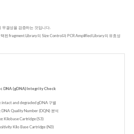
의 무결성을 검증하는 것입니다.
fragment Library의 Size Control과 PCR Amplified Library의 유효성
c DNA (gDNA) Integrity Check
: intact and degraded gDNA 구별
: DNA Quality Number (DQN) 분석
e: Kilobase Cartridge (S3)
sitivity Kilo Base Cartridge (N3)