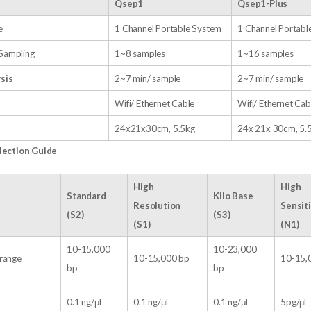
Qsep1
Qsep1-Plus
e
1 Channel Portable System
1 Channel Portabl
Sampling
1~8 samples
1~16 samples
sis
2~7 min/ sample
2~7 min/ sample
Wifi/ Ethernet Cable
Wifi/ Ethernet Cab
24x21x30cm, 5.5kg
24x 21x 30cm, 5.
lection Guide
High
High
Standard
Kilo Base
Resolution
Sensiti
(S2)
(S3)
(S1)
(N1)
10-15,000
10-23,000
 range
10-15,000 bp
10-15,
bp
bp
0.1 ng/μl
0.1 ng/μl
0.1 ng/μl
5pg/μl