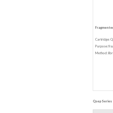
Fragmented
Cartridge: 
Purpose: fr
Method: l
Qsep Series