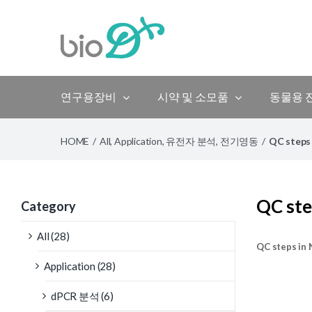
Skip
to
content
연구용장비
시약 및 소모품
동물용 
HOME
/
All
,
Application
,
유전자 분석
,
전기영동
/
QC steps
QC ste
Category
All (28)
QC steps in
Application (28)
dPCR 분석 (6)