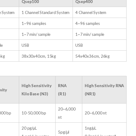
Qsep100
Qsep400
e System
1 Channel Standard System
4 Channel System
1~96 samples
4~96 samples
1~7 min/ sample
1~7 min/ sample
le
USB
USB
5kg
38x30x40cm, 15kg
54x40x36cm, 26kg
High Sensitivity
RNA
High Sensitivity RNA
vity
Kilo Base
(N3)
(R1)
(
NR1
)
20~6,000
000 bp
10-50,000 bp
20~6,000 nt
nt
20 pg/µL
1ng/µL
5pg/μl