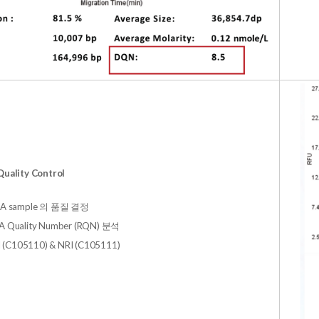
Quality Control
RNA sample 의 품질 결정
A Quality Number (RQN) 분석
RI (C105110) & NRI (C105111)