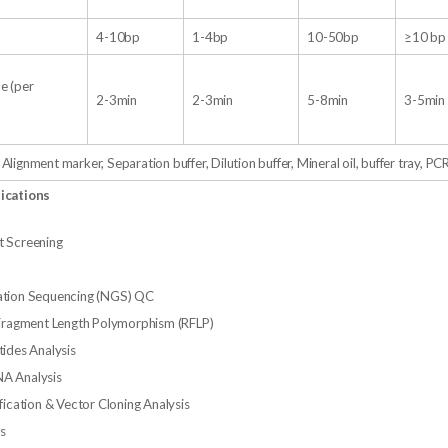
4-10bp
1-4bp
10-50bp
≥10 bp
e (per
2-3min
2-3min
5-8min
3-5min
nment marker, Separation buffer, Dilution buffer, Mineral oil, buffer tray, PCR
ications
t Screening
ation Sequencing (NGS) QC
 Fragment Length Polymorphism (RFLP)
tides Analysis
A Analysis
fication & Vector Cloning Analysis
s