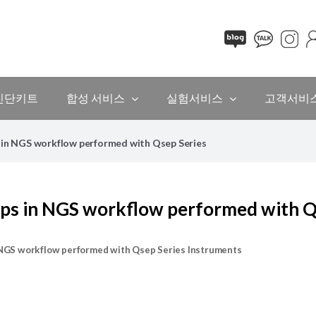
진단키트
합성 서비스
실험서비스
고객서비
 in NGS workflow performed with Qsep Series
ps in NGS workflow performed with Q
 NGS workflow performed with Qsep Series Instruments