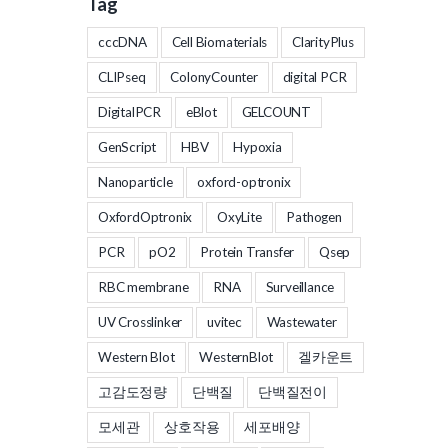
Tag
cccDNA
Cell Biomaterials
ClarityPlus
CLIPseq
ColonyCounter
digital PCR
DigitalPCR
eBlot
GELCOUNT
GenScript
HBV
Hypoxia
Nanoparticle
oxford-optronix
OxfordOptronix
OxyLite
Pathogen
PCR
pO2
Protein Transfer
Qsep
RBC membrane
RNA
Surveillance
UV Crosslinker
uvitec
Wastewater
Western Blot
WesternBlot
겔카운트
고감도정량
단백질
단백질전이
모세관
상호작용
세포배양