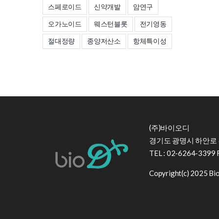
스페로이드
신약개발
암연구
오가노이드
웨스턴블롯
전기영동
절대정량
종양저산소
항체특이성
(주)바이오디
경기도 광명시 하안로 6
TEL : 02-6264-3399 
Copyright(c) 2025 BioD