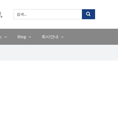
검
색
...
스
Blog
회사안내