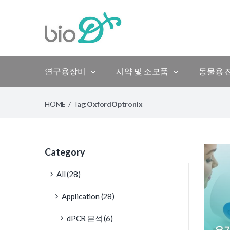
Skip
to
content
연구용장비
시약 및 소모품
동물용 
HOME
/
Tag:
OxfordOptronix
Category
All (28)
Application (28)
dPCR 분석 (6)
오가