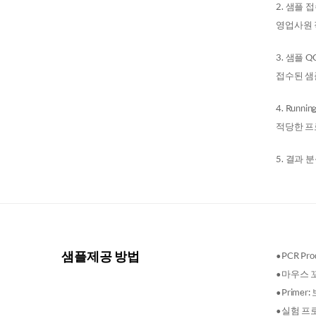
2. 샘플 
영업사원 
3. 샘플 Q
접수된 샘
4. Runnin
적당한 프
5. 결과 
샘플제공 방법
•PCR Pr
•마우스 꼬
•Prim
•실험 프