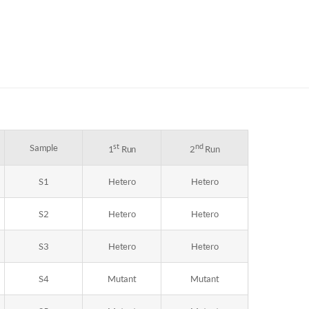
st
nd
Sample
1
Run
2
Run
S1
Hetero
Hetero
S2
Hetero
Hetero
S3
Hetero
Hetero
S4
Mutant
Mutant