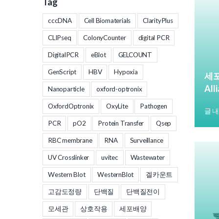
Tag
cccDNA
Cell Biomaterials
ClarityPlus
CLIPseq
ColonyCounter
digital PCR
DigitalPCR
eBlot
GELCOUNT
GenScript
HBV
Hypoxia
세포
All
Nanoparticle
oxford-optronix
OxfordOptronix
OxyLite
Pathogen
글 
PCR
pO2
Protein Transfer
Qsep
RBC membrane
RNA
Surveillance
UV Crosslinker
uvitec
Wastewater
Western Blot
WesternBlot
겔카운트
고감도정량
단백질
단백질전이
모세관
상호작용
세포배양