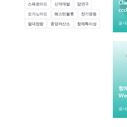
Cla
스페로이드
신약개발
암연구
cc
오가노이드
웨스턴블롯
전기영동
글 
절대정량
종양저산소
항체특이성
항체
We
글 