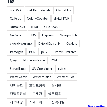
Tag
cccDNA
Cell Biomaterials
ClarityPlus
CLIPseq
ColonyCounter
digital PCR
DigitalPCR
eBlot
GELCOUNT
GenScript
HBV
Hypoxia
Nanoparticle
oxford-optronix
OxfordOptronix
OxyLite
Pathogen
PCR
pO2
Protein Transfer
Qsep
RBC membrane
RNA
Surveillance
UV Crosslinker
uvitec
Wastewater
Western Blot
WesternBlot
겔카운트
고감도정량
단백질
단백질전이
모세관
상호작용
세포배양
스페로이드
신약개발
Responding t