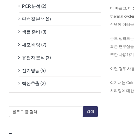
PCR 분석 (2)
더 빠르고, 더
thermal c
단백질 분석 (6)
선택에 어려움
샘플 준비 (3)
온도 정확도는
세포 배양 (7)
최근 연구실들
또한 사용하기
유전자 분석 (3)
이런 경우 사
전기영동 (5)
여기서는 Col
핵산추출 (2)
처리량에 대한
검색