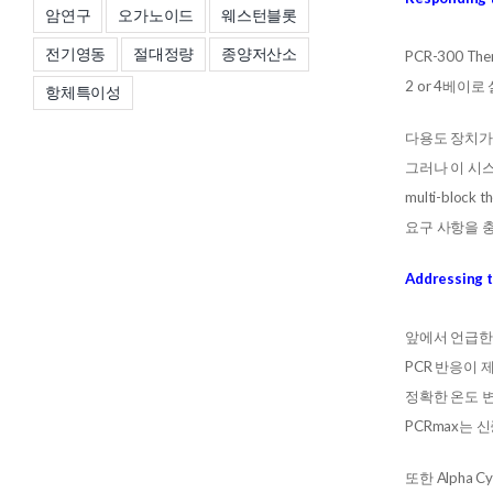
암연구
오가노이드
웨스턴블롯
전기영동
절대정량
종양저산소
PCR-300 T
2 or 4베이로
항체특이성
다용도 장치가
그러나 이 시
multi-bl
요구 사항을 
Addressing t
앞에서 언급한
PCR 반응이
정확한 온도 변
PCRmax는 
또한 Alpha 