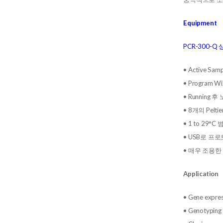
Equipment
PCR-300-Q
• Active Sa
• Program
• Runnin
• 8개의 Pelt
• 1 to 29°
• USB로 프
• 매우 조용한
Application
• Gene expre
• Genotyping 