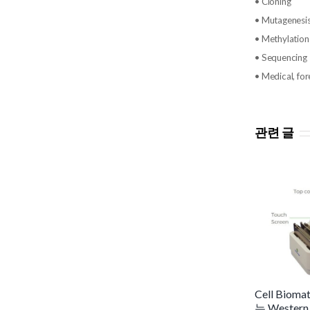
• Cloning
• Mutagenesi
• Methylation
• Sequencing
• Medical, for
관련 글
Cell Biom
는 Western 