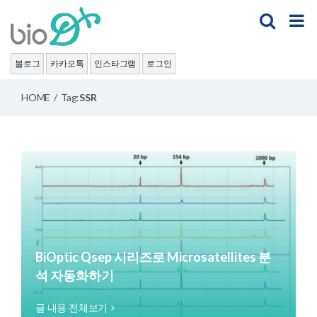
Skip
to
content
블로그
카카오톡
인스타그램
로그인
HOME
/
Tag:
SSR
BiOptic Qsep 시리즈로 Microsatellites 분
석 자동화하기
글 내용 전체보기