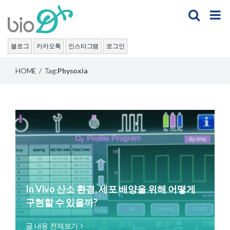
Skip
to
content
블로그
카카오톡
인스타그램
로그인
HOME
/
Tag:
Physoxia
In Vivo 산소 환경, 세포 배양을 위해 어떻게
구현할 수 있을까?
글 내용 전체보기