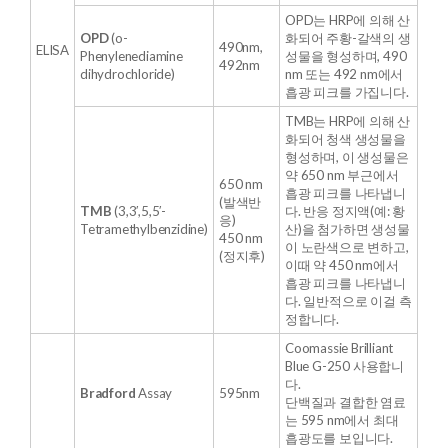
OPD는 HRP에 의해 산
OPD
(o-
화되어 주황-갈색의 생
490nm,
ELISA
Phenylenediamine
성물을 형성하며, 490
492nm
dihydrochloride)
nm 또는 492 nm에서
흡광 피크를 가집니다.
TMB는 HRP에 의해 산
화되어 청색 생성물을
형성하며, 이 생성물은
약 650 nm 부근에서
650 nm
흡광 피크를 나타냅니
(발색반
TMB
(3,3′,5,5′-
다. 반응 정지액(예: 황
응)
Tetramethylbenzidine)
산)을 첨가하면 생성물
450 nm
이 노란색으로 변하고,
(정지후)
이때 약 450 nm에서
흡광 피크를 나타냅니
다. 일반적으로 이걸 측
정합니다.
Coomassie Brilliant
Blue G-250 사용합니
다.
Bradford
Assay
595nm
단백질과 결합한 염료
는 595 nm에서 최대
흡광도를 보입니다.