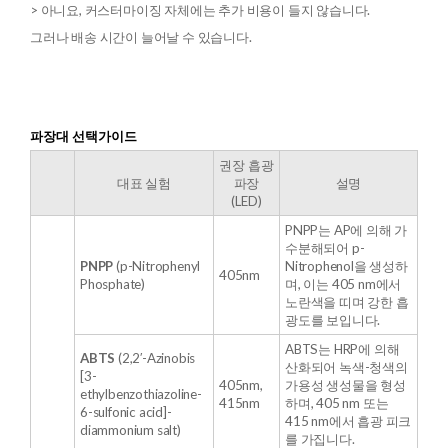
> 아니요, 커스터마이징 자체에는 추가 비용이 들지 않습니다.
그러나 배송 시간이 늘어날 수 있습니다.
파장대 선택가이드
권장 흡광
대표 실험
파장
설명
(LED)
PNPP는 AP에 의해 가
수분해되어 p-
PNPP
(p-Nitrophenyl
Nitrophenol을 생성하
405nm
Phosphate)
며, 이는 405 nm에서
노란색을 띠며 강한 흡
광도를 보입니다.
ABTS는 HRP에 의해
ABTS
(2,2′-Azinobis
산화되어 녹색-청색의
[3-
405nm,
가용성 생성물을 형성
ethylbenzothiazoline-
415nm
하며, 405 nm 또는
6-sulfonic acid]-
415 nm에서 흡광 피크
diammonium salt)
를 가집니다.