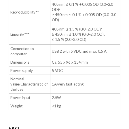
405 nm: ≤ 0.1 % + 0.005 OD (0.0–2.0
OD)/
Reproducibility**
≥ 450 nm: ≤ 0.1 % + 0.005 OD (0.0–3.0
OD)
405 nm: ≤ 1.5 % (0.0–2.0 OD)/
Linearity***
≥ 450 nm: ≤ 1.0 % (0.0–2.0 OD);
≤ 1.5 % (2.0–3.0 OD)
Connection to
USB 2 with 5 VDC and max. 0,5 A
computer
Dimensions
Ca. 55 x 96 x 154 mm
Power supply
5 VDC
Nominal
value/Characteristic of
1A/very fast-acting
the fuse
Power input
2.5W
Weight
<1 kg
FAQ