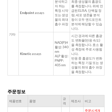
분석하고
최종 생성물의 흡광도
자 하는
를 측정합니다. 위에 언
특정 시약
급된 ELISA, 단백질 정
Endpoint
assays
또는 생성
량, 세포 생존율 분석
물의 최대
등이 모두 엔드포인트
흡수 파장
분석에 해당할 수 있습
니다.
기타
시간 경과에 따른 흡광
도 변화율(반응 속도)
NAD(P)H
을 측정합니다. 효소 활
활성: 340
성 측정에 주로 사용됩
nm
Kinetic
assays
니다.
ALP 활성:
반응 중 흡광도가 변화
PNPP:
하는 특정 기질 또는 생
405 nm
성물의 최대 흡수 파장
을 측정합니다.
주문정보
규
​제품번호
품명
제조사
비고
격
주문시 4개