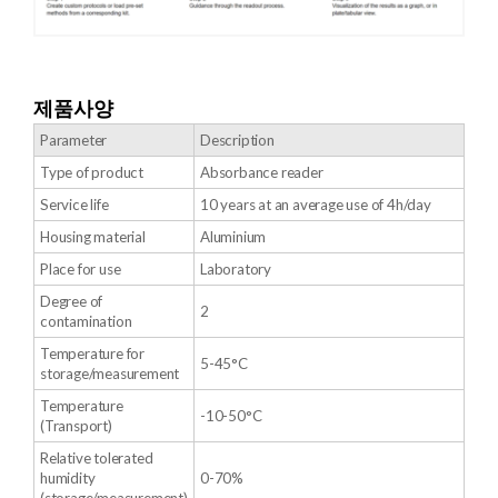
제품사양
Parameter
Description
Type of product
Absorbance reader
Service life
10 years at an average use of 4h/day
Housing material
Aluminium
Place for use
Laboratory
Degree of
2
contamination
Temperature for
5-45°C
storage/measurement
Temperature
-10-50°C
(Transport)
Relative tolerated
humidity
0-70%