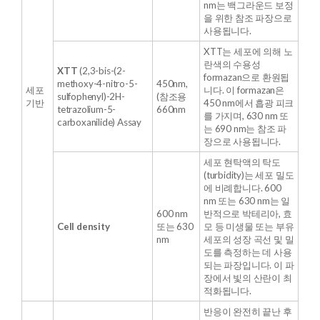
nm는 백그라운드 보정
을 위한 참조 파장으로
사용됩니다.
XTT는 세포에 의해 노
란색의 수용성
XTT
(2,3-bis-(2-
formazan으로 환원됩
methoxy-4-nitro-5-
450nm,
세포
니다. 이 formazan은
sulfophenyl)-2H-
(참조용
기반
450 nm에서 흡광 피크
tetrazolium-5-
660nm
를 가지며, 630 nm 또
carboxanilide) Assay
는 690 nm는 참조 파
장으로 사용됩니다.
세포 현탁액의 탁도
(turbidity)는 세포 밀도
에 비례합니다. 600
nm 또는 630 nm는 일
600 nm
반적으로 박테리아, 효
Cell density
또는 630
모 등 미생물 또는 부유
nm
세포의 성장 곡선 및 밀
도를 측정하는 데 사용
되는 파장입니다. 이 파
장에서 빛의 산란이 최
적화됩니다.
반응이 완전히 끝난 후