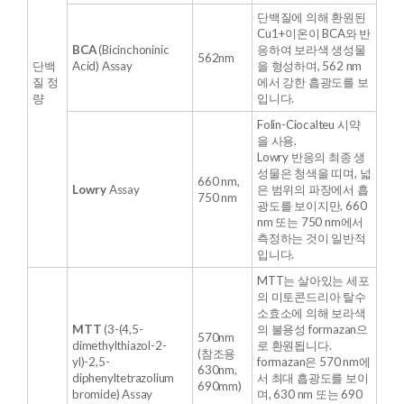
단백질에 의해 환원된
Cu1+이온이 BCA와 반
BCA
(Bicinchoninic
응하여 보라색 생성물
562nm
단백
Acid) Assay
을 형성하며, 562 nm
질 정
에서 강한 흡광도를 보
량
입니다.
Folin-Ciocalteu 시약
을 사용.
Lowry 반응의 최종 생
성물은 청색을 띠며, 넓
660 nm,
Lowry
Assay
은 범위의 파장에서 흡
750 nm
광도를 보이지만, 660
nm 또는 750 nm에서
측정하는 것이 일반적
입니다.
MTT는 살아있는 세포
의 미토콘드리아 탈수
소효소에 의해 보라색
MTT
(3-(4,5-
의 불용성 formazan으
570nm
dimethylthiazol-2-
로 환원됩니다.
(참조용
yl)-2,5-
formazan은 570 nm에
630nm,
diphenyltetrazolium
서 최대 흡광도를 보이
690mm)
bromide) Assay
며, 630 nm 또는 690