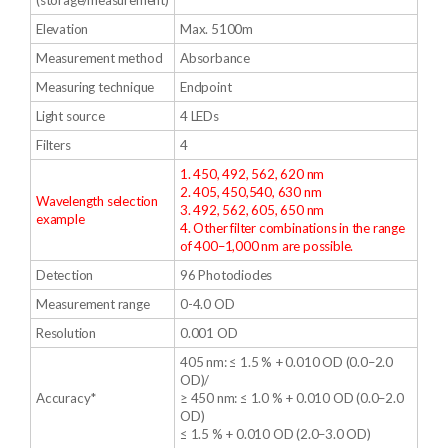
(storage/measurement)
Elevation
Max. 5100m
Measurement method
Absorbance
Measuring technique
Endpoint
Light source
4 LEDs
Filters
4
1. 450, 492, 562, 620 nm
2. 405, 450,
540, 630 nm
Wavelength selection
3. 492, 562, 605, 650 nm
example
4. Other filter combinations in the range
of 400–1,000 nm are possible.
Detection
96 Photodiodes
Measurement range
0-4.0 OD
Resolution
0.001 OD
405 nm: ≤ 1.5 % + 0.010 OD (0.0–2.0
OD)/
Accuracy*
≥ 450 nm: ≤ 1.0 % + 0.010 OD (0.0–2.0
OD)
≤ 1.5 % + 0.010 OD (2.0–3.0 OD)