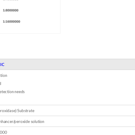
IC
tion
d
detection needs
roxidase) Substrate
enhancer/peroxide solution
5000