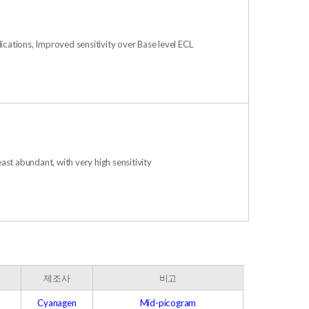
cations, Improved sensitivity over Base level ECL
least abundant, with very high sensitivity
제조사
비고
Cyanagen
Mid-picogram