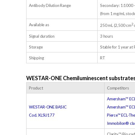
Antibody Dilution Range
Secondary: 1:1000 
(from 1 mg/mL stock
2
Available as
250 mL (2,500 cm
Signal duration
3 hours
Storage
Stable for 1 year at
Shipping
RT
WESTAR-ONE Chemiluminescent substrates 
Product
Competitors
Amersham™ ECL-
WESTAR-ONE BASIC
Amersham™ ECL 
Cod. XLSU177
Pierce™ ECL-The
Immobilon® clas
Clarity™-Bio-ra