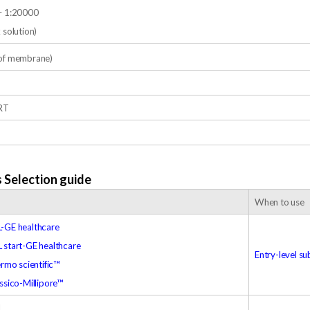
– 1:20000
 solution)
of membrane)
 RT
Selection guide
When to use
GE healthcare
start-GE healthcare
Entry-level su
rmo scientific™
sico-Millipore™
d