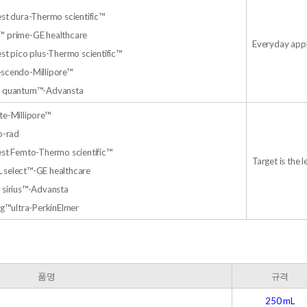
st dura-Thermo scientific™
 prime-GE healthcare
Everyday appli
st pico plus-Thermo scientific™
scendo-Millipore™
™ quantum™-Advansta
te-Millipore™
o-rad
st Femto-Thermo scientific™
Target is the 
select™-GE healthcare
 sirius™-Advansta
ng™ultra-PerkinElmer
품명
규격
250 mL