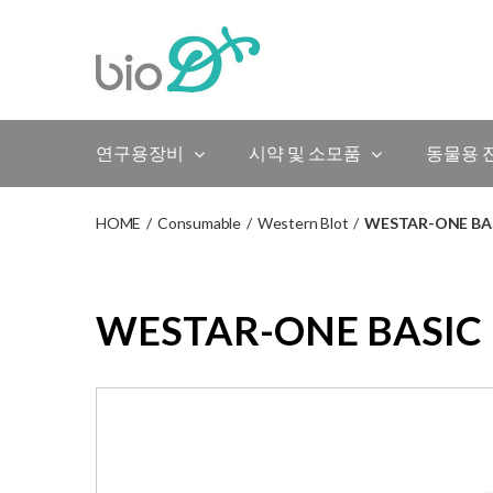
Skip
to
content
연구용장비
시약 및 소모품
동물용 
HOME
/
Consumable
/
Western Blot
/
WESTAR-ONE BA
WESTAR-ONE BASIC