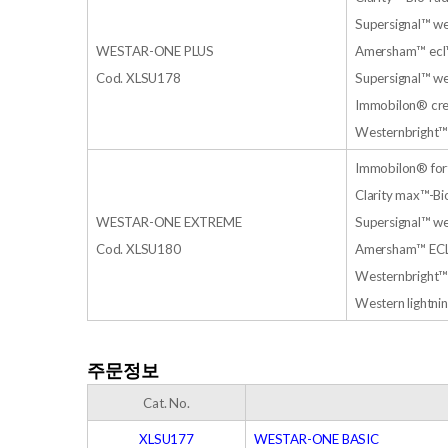
Supersignal™ we
WESTAR-ONE PLUS
Amersham™ ecl™
Cod. XLSU178
Supersignal™ we
Immobilon® cre
Westernbright
Immobilon® for
Clarity max™-Bi
WESTAR-ONE EXTREME
Supersignal™ we
Cod. XLSU180
Amersham™ ECL 
Westernbright™
Western lightni
주문정보
Cat. No.
XLSU177
WESTAR-ONE BASIC