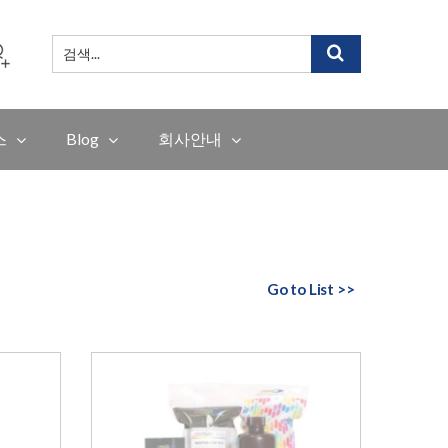
검
색
...
스
Blog
회사안내
Go to List >>