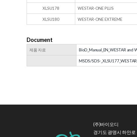
XLSU178
WESTAR-ONE PLUS
XLSU180
WESTAR-ONE EXTREME
Document
제품 자료
BioD_Manual_EN_WESTAR and 
MSDS/SDS-_XLSU177_WESTAR-
(주)바이오디
경기도 광명시 하안로 6