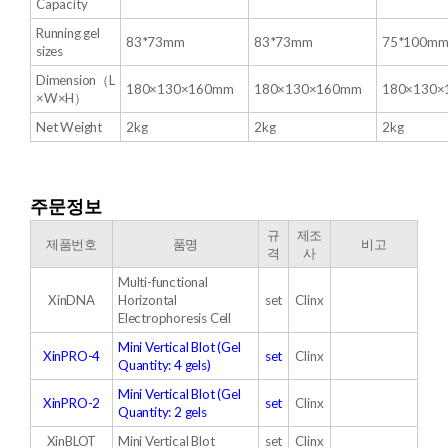
Capacity
Running gel
83*73mm
83*73mm
75*100m
sizes
Dimension（L
180×130×160mm
180×130×160mm
180×130
×W×H）
Net Weight
2kg
2kg
2kg
주문정보
규
제조
​제품번호
품명
비고
격
사
Multi-functional
XinDNA
Horizontal
set
Clinx
Electrophoresis Cell
Mini Vertical Blot (Gel
XinPRO-4
set
Clinx
Quantity: 4 gels)
Mini Vertical Blot (Gel
XinPRO-2
set
Clinx
Quantity: 2 gels
XinBLOT
Mini Vertical Blot
set
Clinx