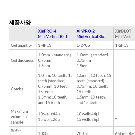
제품사양
XinPRO-4
XinPRO-2
XinBLOT
Mini Vertical Blot
Mini Vertical Blot
Mini Vertica
Gel quantity
1-4PCS
1-2PCS
1-2PCS
1.0mm（standard）
1.0mm（standard）
Gel thickness
0.75mm
0.75mm
_
1.5mm
1.5mm
1.0mm: 10 teeth, 15
1.0mm: 10 teeth, 15
teeth (standard)
teeth (standard)
0.75mm: 10 teeth,
0.75mm: 10 teeth,
Combs
_
15 teeth
15 teeth
1.5mm: 10 teeth,
1.5mm: 10 teeth,
and 15 teeth
and 15 teeth
Maximum
10 wells:44μl
10 wells:44μl
volume of
_
15 wells:26μl
15 wells:26μl
sample
Buffer
1000ml
700ml
650ml~85