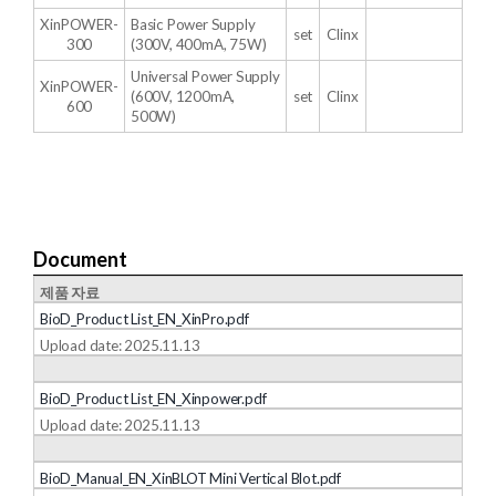
XinPOWER-
Basic Power Supply
set
Clinx
300
(300V, 400mA, 75W)
Universal Power Supply
XinPOWER-
(600V, 1200mA,
set
Clinx
600
500W)
Document
제품 자료
BioD_Product List_EN_XinPro.pdf
Upload date: 2025.11.13
BioD_Product List_EN_Xinpower.pdf
Upload date: 2025.11.13
BioD_Manual_EN_XinBLOT Mini Vertical Blot.pdf