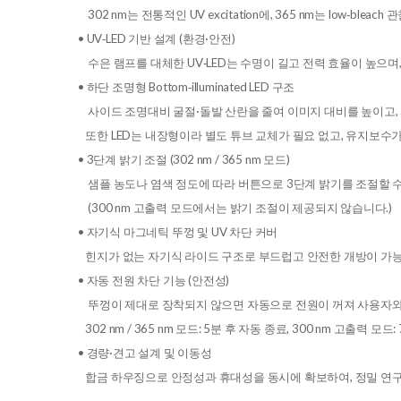
302 nm는 전통적인 UV excitation에, 365 nm는 low‑bl
• UV‑LED 기반 설계 (환경·안전)
수은 램프를 대체한 UV‑LED는 수명이 길고 전력 효율이 높으며
• 하단 조명형 Bottom‑illuminated LED 구조
사이드 조명대비 굴절·돌발 산란을 줄여 이미지 대비를 높이고, 사
또한 LED는 내장형이라 별도 튜브 교체가 필요 없고, 유지보수가
• 3단계 밝기 조절 (302 nm / 365 nm 모드)
샘플 농도나 염색 정도에 따라 버튼으로 3단계 밝기를 조절할 수
(300 nm 고출력 모드에서는 밝기 조절이 제공되지 않습니다.)
• 자기식 마그네틱 뚜껑 및 UV 차단 커버
힌지가 없는 자기식 라이드 구조로 부드럽고 안전한 개방이 가능하며
• 자동 전원 차단 기능 (안전성)
뚜껑이 제대로 장착되지 않으면 자동으로 전원이 꺼져 사용자와 
302 nm / 365 nm 모드: 5분 후 자동 종료, 300 nm 고출력
• 경량·견고 설계 및 이동성
합금 하우징으로 안정성과 휴대성을 동시에 확보하여, 정밀 연구