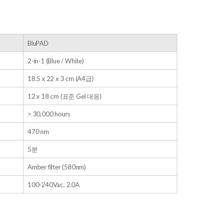
BluPAD
2-in-1 (Blue / White)
18.5 x 22 x 3 cm (A4급)
12 x 18 cm (표준 Gel 대응)
> 30,000 hours
470 nm
5분
Amber filter (580nm)
100-240Vac, 2.0A