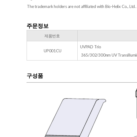
The trademark holders are not affiliated with Bio-Helix Co., Lt
주문정보
​제품번호
UVPAD Trio
UP001CU
365/302/300nm UV Transillumi
구성품