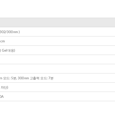
/302/300 nm )
 cm
형 Gel 대응)
 nm 모드: 5분, 300 nm 고출력 모드: 7분
UV 차단)
.0A