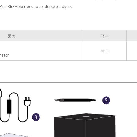
d. And Bio-Helix does not endorse products.
품명
규격
unit
nator