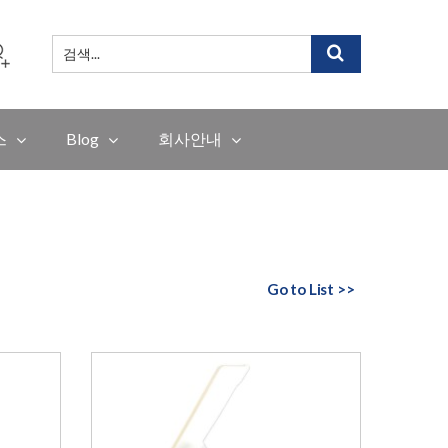
검
색
...
스
Blog
회사안내
Go to List >>