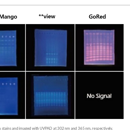
A stains and imaged with UVPAD at 302 nm and 365 nm, respectively.