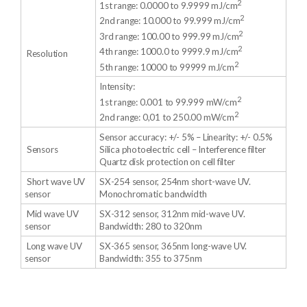
2
1st range: 0.0000 to 9.9999 mJ/cm
2
2nd range: 10.000 to 99.999 mJ/cm
2
3rd range: 100.00 to 999.99 mJ/cm
2
4th range: 1000.0 to 9999.9 mJ/cm
Resolution
2
5th range: 10000 to 99999 mJ/cm
Intensity:
2
1st range: 0.001 to 99.999 mW/cm
2
2nd range: 0,01 to 250.00 mW/cm
Sensor accuracy: +/- 5% – Linearity: +/- 0.5%
Sensors
Silica photoelectric cell – Interference filter
Quartz disk protection on cell filter
Short wave UV
SX-254 sensor, 254nm short-wave UV.
sensor
Monochromatic bandwidth
Mid wave UV
SX-312 sensor, 312nm mid-wave UV.
sensor
Bandwidth: 280 to 320nm
Long wave UV
SX-365 sensor, 365nm long-wave UV.
sensor
Bandwidth: 355 to 375nm