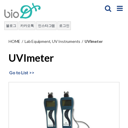
Skip
to
content
블로그
카카오톡
인스타그램
로그인
HOME
/
Lab Equipment
,
UV Instruments
/
UVImeter
UVImeter
Go to List >>