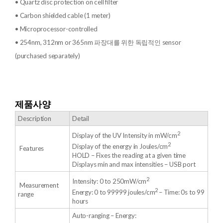
• Quartz disc protection on cell filter
• Carbon shielded cable (1 meter)
• Microprocessor-controlled
• 254nm, 312nm or 365nm 파장대를 위한 독립적인 sensor
(purchased separately)
제품사양
Description
Detail
2
Display of the UV Intensity in mW/cm
2
Display of the energy in Joules/cm
Features
HOLD – Fixes the reading at a given time
Displays min and max intensities – USB port
2
Intensity: 0 to 250mW/cm
Measurement
2
Energy: 0 to 99999 joules/cm
– Time: 0s to 99
range
hours
Auto-ranging – Energy: