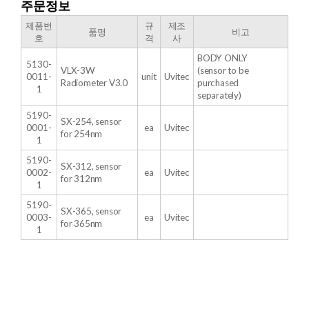
주문정보
​제품번
규
제조
품명
비고
호
격
사
BODY ONLY
5130-
VLX-3W
(sensor to be
0011-
unit
Uvitec
Radiometer V3.0
purchased
1
separately)
5190-
SX-254, sensor
0001-
ea
Uvitec
for 254nm
1
5190-
SX-312, sensor
0002-
ea
Uvitec
for 312nm
1
5190-
SX-365, sensor
0003-
ea
Uvitec
for 365nm
1