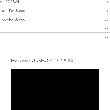
en – FC-25.WL
ea
nges – For Uvidoc
ea
nges – For Uvidoc
ea
ea
ea
How to operate the CFR21 (이미지 잠금 모드)