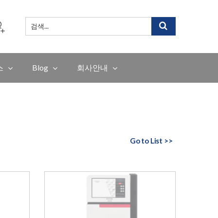
검
색
...
스
Blog
회사안내
Go to List >>