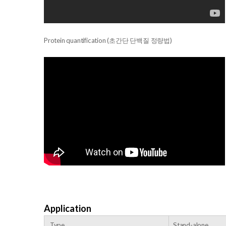
Protein quantification (초간단 단백질 정량법)
Application
Type
Stand-alone