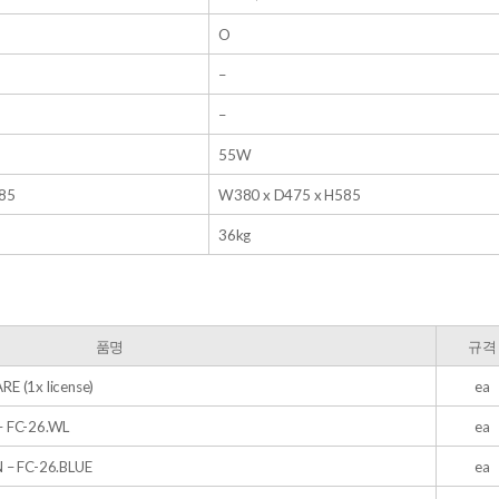
O
–
–
55W
85
W380 x D475 x H585
36kg
품명
규격
 (1x license)
ea
 FC-26.WL
ea
– FC-26.BLUE
ea