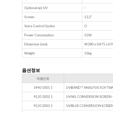
Optional epi-UV
–
Screen
12.2”
Voice Control Option
O
Power Consumption
55W
Dimension (mm)
W380 x D475 x H7
Weight
33kg
옵션정보
​제품번호
1440 1001 1
UVIBAND™ ANALYSIS SOFTWARE
9120 2002 1
UV/WL CONVERSION SCREEN –
9120 2003 1
UV/BLUE CONVERSION SCREEN 