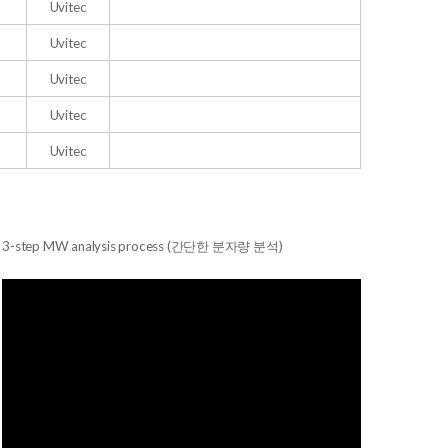
Uvitec
Uvitec
Uvitec
Uvitec
Uvitec
3-step MW analysis process (간단한 분자량 분석)