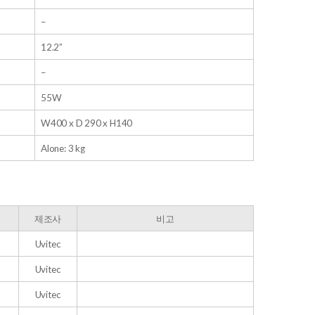
–
12.2”
–
55W
W400 x D 290 x H140
Alone: 3 kg
제조사
비고
Uvitec
Uvitec
Uvitec