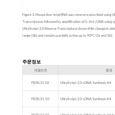
Figure 3. Mouse liver total RNA was reverse transcribed using U
Transcriptase, followed by amplification of G-Act cDNA using
UltraScript 2.0 Reverse Transcriptase shows little change in yiel
range (3b) and remains partially active up to 90°C (3a and 3b).
주문정보
​ 제품번호
품명
PB30.31-02
UltraScript 2.0 cDNA Synthesis Kit
PB30.31-10
UltraScript 2.0 cDNA Synthesis Kit