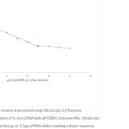
 reverse transcribed using UltraScript 2.0 Reverse
ication of G-Act cDNA with qPCRBIO SyGreen Mix. UltraScript
cribe up to 3.5µg of RNA while retaining a linear response.