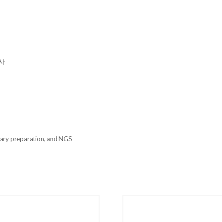
전사
rary preparation, and NGS