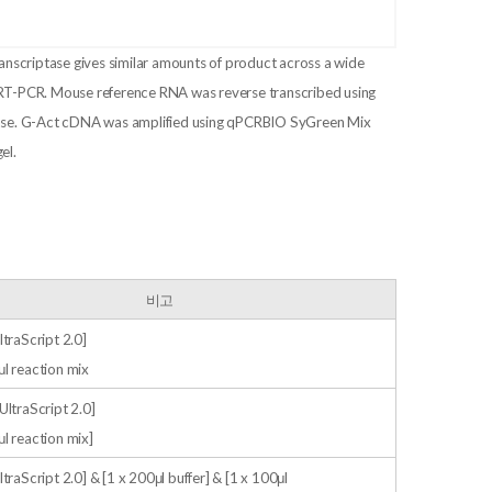
ranscriptase gives similar amounts of product across a wide
 RT-PCR. Mouse reference RNA was reverse transcribed using
tase. G-Act cDNA was amplified using qPCRBIO SyGreen Mix
el.
비고
ltraScript 2.0]
μl reaction mix
UltraScript 2.0]
μl reaction mix]
ltraScript 2.0] & [1 x 200μl buffer] & [1 x 100μl