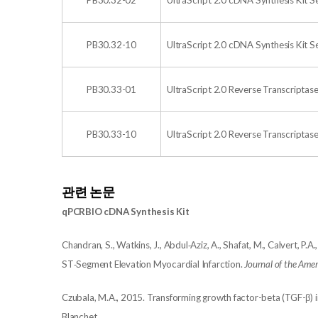
PB30.32-02
UltraScript 2.0 cDNA Synthesis Kit S
PB30.32-10
UltraScript 2.0 cDNA Synthesis Kit S
PB30.33-01
UltraScript 2.0 Reverse Transcriptas
PB30.33-10
UltraScript 2.0 Reverse Transcriptas
관련 논문
qPCRBIO cDNA Synthesis Kit
Chandran, S., Watkins, J., Abdul‐Aziz, A., Shafat, M., Calvert, P
ST‐Segment Elevation Myocardial Infarction.
Journal of the Amer
Czubala, M.A., 2015. Transforming growth factor-beta (TGF-
β
)
Blanchet