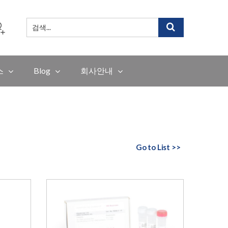
검
색
...
스
Blog
회사안내
Go to List >>