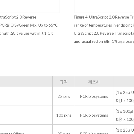
ltraScript 2.0 Reverse
Figure 4. UltraScript 2.0 Reverse T
 qPCRBIO SyGreen Mix. Up to 65°C,
range of temperatures in endpoint
d with ΔC t values within ± 1 C t
UltraScript 2.0 Reverse Transcrip
and visualized on EtBr 1% agarose g
규격
제조사
[1 x 25μl U
25 rxns
PCR biosystems
& [1 x 100
[1 x 100μl 
100 rxns
PCR biosystems
& [4 x 100
[1 x 25μl U