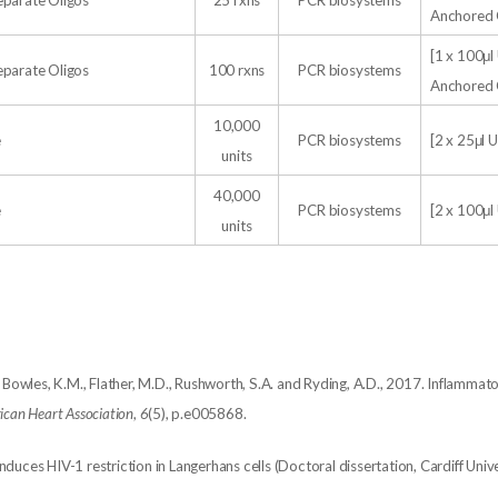
eparate Oligos
25 rxns
PCR biosystems
Anchored 
[1 x 100μl 
eparate Oligos
100 rxns
PCR biosystems
Anchored 
10,000
e
PCR biosystems
[2 x 25μl U
units
40,000
e
PCR biosystems
[2 x 100μl 
units
.A., Bowles, K.M., Flather, M.D., Rushworth, S.A. and Ryding, A.D., 2017. Inflamma
ican Heart Association
,
6
(5), p.e005868.
 induces HIV-1 restriction in Langerhans cells (Doctoral dissertation, Cardiff Uni