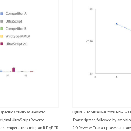
specific activity at elevated
Figure 2. Mouse liver total RNA was
iginal UltraScript Reverse
Transcriptase, followed by amplif
ation temperatures using an RT-qPCR
2.0 Reverse Transcriptase can trans