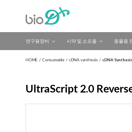
Skip
to
content
연구용장비
시약 및 소모품
동물용 
HOME
/
Consumable
/
cDNA synthesis
/
cDNA Synthesis 
UltraScript 2.0 Revers