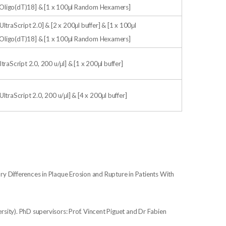
Oligo(dT)18] & [1 x 100μl Random Hexamers]
UltraScript 2.0] & [2 x 200μl buffer] & [1 x 100μl
Oligo(dT)18] & [1 x 100μl Random Hexamers]
ltraScript 2.0, 200 u/μl] & [1 x 200μl buffer]
UltraScript 2.0, 200 u/μl] & [4 x 200μl buffer]
tory Differences in Plaque Erosion and Rupture in Patients With
versity). PhD supervisors: Prof. Vincent Piguet and Dr Fabien