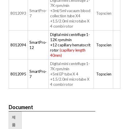
Digital mini centrifuge 1-
7K rpm/min
SmartPro-
+3ml/5ml vacuum blood
8012093
Topscien
7
collection tube X4
+1.5/2.0ml microtube X
4 combi rotor
Digital mini centrifuge 1-
12K rpm/min
SmartPro-
8012094
+
12 capillary hematocrit
Topscien
12
rotor
(capillary length
40mm)
Digital mini centrifuge 1-
7K rpm/min
SmartPro-
8012095
+5ml EP tube X 4
Topscien
7
+1.5/2.0ml microtube X
4 combi rotor
Document
제
품