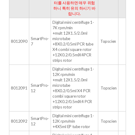
터를 사용하면 매우 위험
하니 특히 유의 하시기 바
랍니다.
Digital mini centrifuge 1-
7K rpm/min
+mult 12X1.5/2.0ml
SmartPro-
microtube
8012090
Topscien
7
+8X0.2/0.5ml PCR tube
X4 combi square rotor
+12X0.2/0.5mlX4PCR
strips rotor
Digital mini centrifuge 1-
12K rpm/min
+mult 12X1.5/2.0ml
SmartPro-
microtube
8012091
Topscien
12
+8X0.2/0.5ml X4 PCR
combi square rotor
+12X0.2/0.5mlX4 PCR
strips rotor
Digital mini centrifuge 1-
SmartPro-
8012092
12K rpm/min
Topscien
12
+
4X5ml EP tube rotor