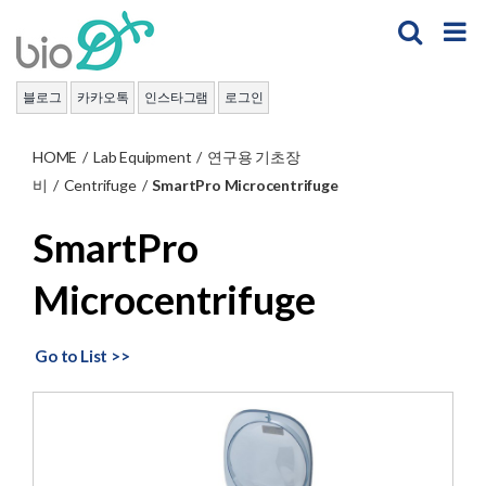
Skip
to
content
블로그
카카오톡
인스타그램
로그인
HOME
/
Lab Equipment
/
연구용 기초장
비
/
Centrifuge
/
SmartPro Microcentrifuge
SmartPro
Microcentrifuge
Go to List >>