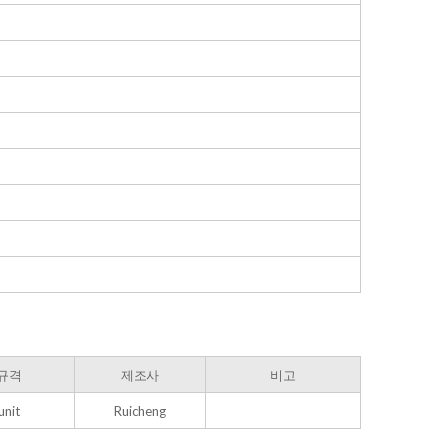
규격
제조사
비고
unit
Ruicheng