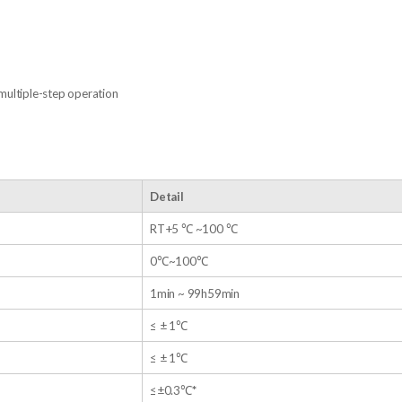
ultiple-step operation
Detail
RT+5 ℃ ~100 ℃
0℃~100℃
1min ~ 99h59min
≤ ± 1℃
≤ ± 1℃
≤±0.3℃
*