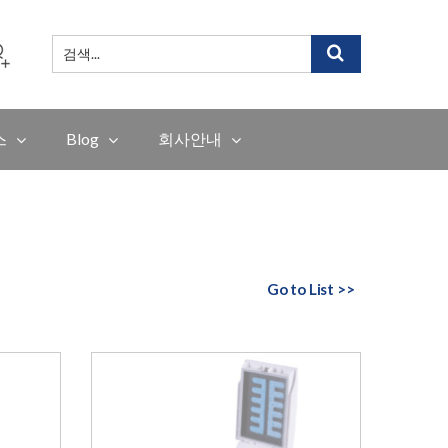
검
색
...
스
Blog
회사안내
Go to List >>