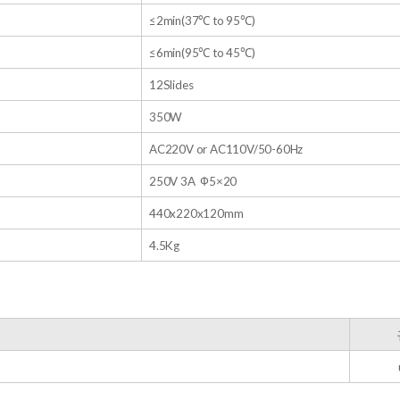
≤2min(37℃ to 95℃)
≤6min(95℃ to 45℃)
12Slides
350W
AC220V or AC110V/50-60Hz
250V 3A Ф5×20
440x220x120mm
4.5Kg