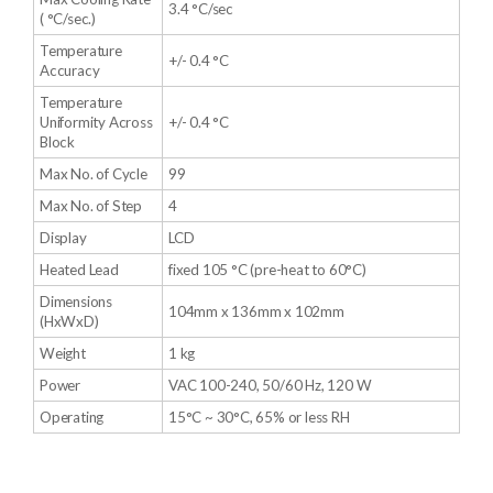
3.4 °C/sec
( °C/sec.)
Temperature
+/- 0.4 °C
Accuracy
Temperature
Uniformity Across
+/- 0.4 °C
Block
Max No. of Cycle
99
Max No. of Step
4
Display
LCD
Heated Lead
fixed 105 °C (pre-heat to 60°C)
Dimensions
104mm x 136mm x 102mm
(HxWxD)
Weight
1 kg
Power
VAC 100-240, 50/60 Hz, 120 W
Operating
15°C ~ 30°C, 65% or less RH