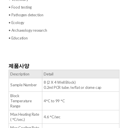
• Food testing
• Pathogen detection
• Ecology
• Archaeology research
• Education
제품사양
Description
Detail
8 (2 X 4 Well Block)
Sample Number
0.2ml PCR tube /w flat or dome cap
Block
Temperature
4°C to 99 °C
Range
Max Heating Rate
4.6 °C/sec
( °C/sec.)
Max Cooling Rate