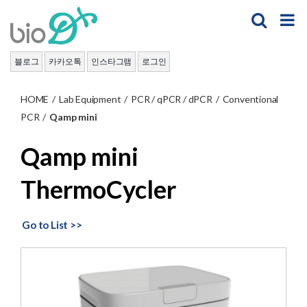
Skip
to
content
블로그
카카오톡
인스타그램
로그인
HOME
/
Lab Equipment
/
PCR / qPCR / dPCR
/
Conventional
PCR
/
Qamp mini
Qamp mini
ThermoCycler
Go to List >>