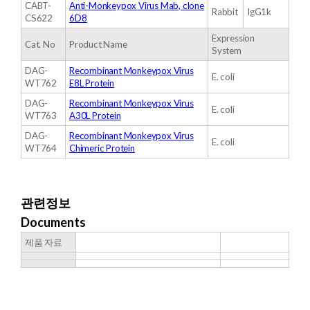
CABT-
Anti-Monkeypox Virus Mab, clone
Rabbit
IgG1k
CS622
6D8
Expression
Cat. No
Product Name
System
DAG-
Recombinant Monkeypox Virus
E. coli
WT762
E8L Protein
DAG-
Recombinant Monkeypox Virus
E. coli
WT763
A30L Protein
DAG-
Recombinant Monkeypox Virus
E. coli
WT764
Chimeric Protein
관련정보
Documents
제품 자료