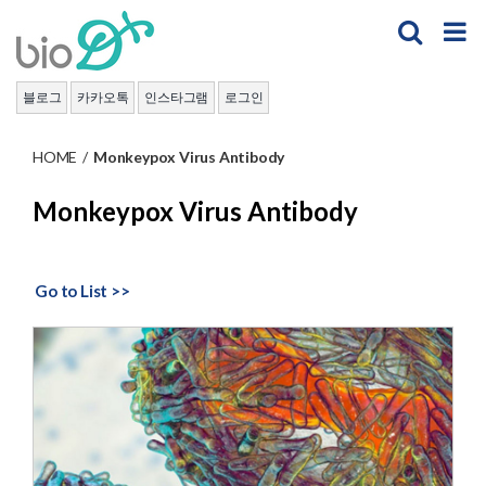
Skip
to
content
블로그
카카오톡
인스타그램
로그인
HOME
/
Monkeypox Virus Antibody
Monkeypox Virus Antibody
Go to List >>