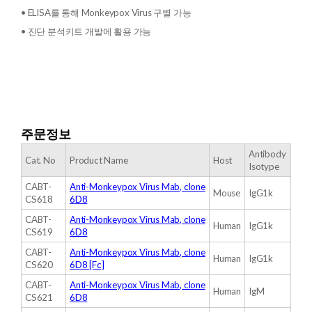
• ELISA를 통해 Monkeypox Virus 구별 가능
• 진단 분석키트 개발에 활용 가능
주문정보
Antibody
Cat. No
Product Name
Host
Isotype
CABT-
Anti-Monkeypox Virus Mab, clone
Mouse
IgG1k
CS618
6D8
CABT-
Anti-Monkeypox Virus Mab, clone
Human
IgG1k
CS619
6D8
CABT-
Anti-Monkeypox Virus Mab, clone
Human
IgG1k
CS620
6D8 [Fc]
CABT-
Anti-Monkeypox Virus Mab, clone
Human
IgM
CS621
6D8