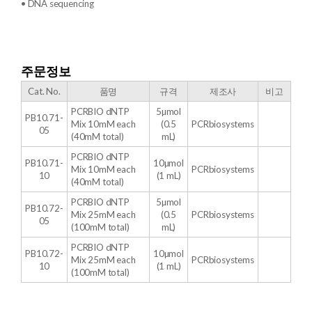
• DNA sequencing
주문정보
Cat. No.
품명
규격
제조사
비고
PCRBIO dNTP
5µmol
PB10.71-
Mix 10mM each
(0.5
PCRbiosystems
05
(40mM total)
mL)
PCRBIO dNTP
PB10.71-
10µmol
Mix 10mM each
PCRbiosystems
10
(1 mL)
(40mM total)
PCRBIO dNTP
5µmol
PB10.72-
Mix 25mM each
(0.5
PCRbiosystems
05
(100mM total)
mL)
PCRBIO dNTP
PB10.72-
10µmol
Mix 25mM each
PCRbiosystems
10
(1 mL)
(100mM total)