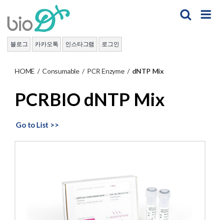
Skip
to
content
블로그
카카오톡
인스타그램
로그인
HOME
/
Consumable
/
PCR Enzyme
/
dNTP Mix
PCRBIO dNTP Mix
Go to List >>