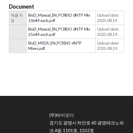
Document
제품 자
BioD_Manual_EN_PCRBIO dNTP Mix
Upload date:
료
10mM each.pdf
2025.08.19.
BioD_Manual_EN_PCRBIO dNTP Mix
Upload date:
25mM each.pdf
2025.08.19.
BioD_MSDS_EN_PCRBIO dNTP
Upload date:
Mixes.pdf
2025.08.19.
(주)바이오디
경기도 광명시 하안로 60 광명테크노파
크 A동 1101호, 1102호