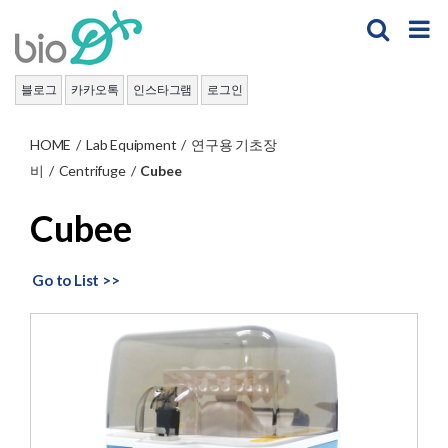
Skip
to
content
블로그
카카오톡
인스타그램
로그인
HOME
/
Lab Equipment
/
연구용 기초장
비
/
Centrifuge
/
Cubee
Cubee
Go to List >>