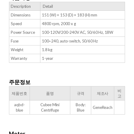
Description
Detail
Dimensions
151 (W) × 153 (D) × 183 (H) mm
Speed
4800 rpm, 2000 x g
Power Source
100-120V/200-240V AC, 50/60 Hz, 18W
Fuse
100~240, auto-switch, 50/60 Hz
Weight
1.8 kg
Warranty
1-year
주문정보
비
제품번호
품명
규격
제조사
고
aqbd-
Cubee Mini
Body:
GeneReach
blue
Centrifuge
Blue
Motor