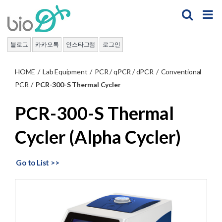
Skip
to
content
블로그
카카오톡
인스타그램
로그인
HOME
/
Lab Equipment
/
PCR / qPCR / dPCR
/
Conventional
PCR
/
PCR-300-S Thermal Cycler
PCR-300-S Thermal
Cycler (
Alpha Cycler)
Go to List >>