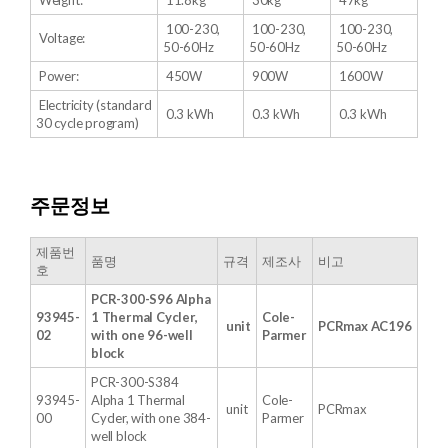
Weight:
11.8kg
30kg
47kg
100-230,
100-230,
100-230,
Voltage:
50-60Hz
50-60Hz
50-60Hz
Power:
450W
900W
1600W
Electricity (standard
0.3 kWh
0.3 kWh
0.3 kWh
30 cycle program)
주문정보
​제품번
품명
규격
제조사
비고
호
PCR-300-S96 Alpha
93945-
1 Thermal Cycler,
Cole-
unit
PCRmax
AC196
02
with one 96-well
Parmer
block
PCR-300-S384
93945-
Alpha 1 Thermal
Cole-
unit
PCRmax
00
Cycler, with one 384-
Parmer
well block