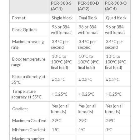
PCR-300-S
PCR-300-D
PCR-300-Q
(AC-1)
(AC-2)
(AC-4)
Format
Single block
Dual Block
Quad block
96 or 384
96 or 384
96 or 384
Block Options
well format
well format
well format
Maximum heating
3.4°C per
3.4°C per
3.4°C per
rate
second
second
second
10°C to
10°C to
10°C to
Block temperature
100°C (4°C
100°C (4°C
100°C (4°C
range
final hold)
final hold)
final hold)
Block uniformity at
± 0.3°C
± 0.3°C
± 0.3°C
55°C
Temperature
± 0.25°C
± 0.25°C
± 0.25°C
accuracy at 55°C
Yes (on all
Yes (on all
Yes (on all
Gradient
formats)
formats)
formats)
Maximum Gradient
29°C
29ºC
29ºC
Minimum Gradient
1°C
1ºC
1ºC
Maximum number