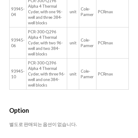
PCR-300-Q196
Alpha 4 Thermal
93945-
Cole-
Cycler, with one 96-
unit
PCRmax
04
Parmer
well and three 384-
well blocks
PCR-300-Q296
Alpha 4 Thermal
93945-
Cole-
Cycler, with two 96-
unit
PCRmax
06
Parmer
well and two 384-
well blocks
PCR-300-Q396
Alpha 4 Thermal
93945-
Cole-
Cycler, with three 96-
unit
PCRmax
10
Parmer
well and one 384-
well blocks
Option
별도로 판매되는 옵션이 없습니다.