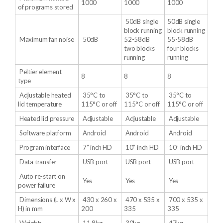
1000
1000
1000
of programs stored
50dB single
50dB single
block running
block running
Maximum fan noise
50dB
52-58dB
55-58dB
two blocks
four blocks
running
running
Peltier element
8
8
8
type
Adjustable heated
35°C to
35°C to
35°C to
lid temperature
115°C or off
115°C or off
115°C or off
Heated lid pressure
Adjustable
Adjustable
Adjustable
Software platform
Android
Android
Android
Program interface
7” inch HD
10” inch HD
10” inch HD
Data transfer
USB port
USB port
USB port
Auto re-start on
Yes
Yes
Yes
power failure
Dimensions (L x W x
430 x 260 x
470 x 535 x
700 x 535 x
H) in mm
200
335
335