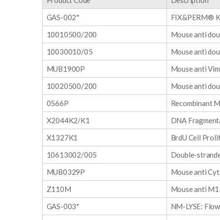
Product Code
Description
GAS-002*
FIX&PERM® Kit
10010500/200
Mouse anti dou
10030010/05
Mouse anti dou
MUB1900P
Mouse anti Vim
10020500/200
Mouse anti dou
0566P
Recombinant M
X2044K2/K1
DNA Fragmenta
X1327K1
BrdU Cell Proli
10613002/005
Double-strande
MUB0329P
Mouse anti Cyt
Z110M
Mouse anti M13
GAS-003*
NM-LYSE: Flow 