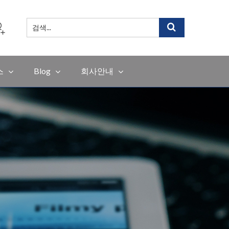
검
색
...
스
Blog
회사안내