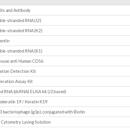
s and Antibody
ble-stranded RNA (J2)
ble-stranded RNA (K2)
entin
ble-stranded RNA (K1)
ouse anti Human CD56
tion Detection Kit
feration Assay Kit
d RNA (dsRNA) ELISA kit (J2 based)
okeratin 19 / Keratin K19
 bacteriophage (g3p), conjugated with Biotin
Cytometry Lysing Solution