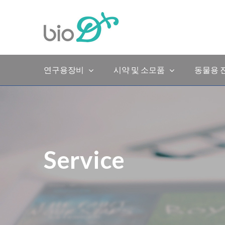
Skip
to
content
연구용장비
시약 및 소모품
동물용 
Service