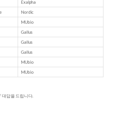
Exalpha
e
Nordic
MUbio
Gallus
Gallus
Gallus
MUbio
MUbio
’ 대답을 드립니다.