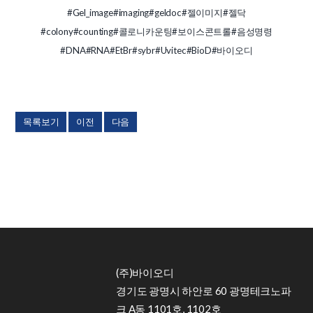
#Gel_image
#imaging
#geldoc
#젤이미지
#젤닥
#colony
#counting
#콜로니카운팅
#보이스콘트롤
#음성명령
#DNA
#RNA
#EtBr
#sybr
#Uvitec
#BioD
#바이오디
목록보기
이전
다음
(주)바이오디
경기도 광명시 하안로 60 광명테크노파
크 A동 1101호, 1102호