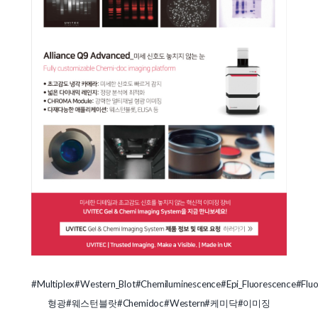
#Multiplex
#Western_Blot
#Chemiluminescence
#Epi_Fluorescence
#Flu
형광
#웨스턴블랏
#Chemidoc
#Western
#케미닥
#이미징