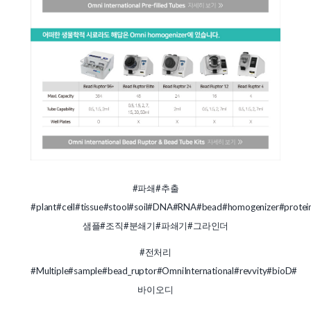
#파쇄
#추출
#plant
#cell
#tissue
#stool
#soil
#DNA
#RNA
#bead
#homogenizer
#protei
샘플
#조직
#분쇄기
#파쇄기
#그라인더
#전처리
#Multiple
#sample
#bead_ruptor
#OmniInternational
#revvity
#bioD
#
바이오디