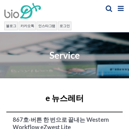
Skip
to
content
블로그
카카오톡
인스타그램
로그인
Service
e 뉴스레터
867호-버튼 한 번으로 끝내는 Western
Workflow eZwest Lite