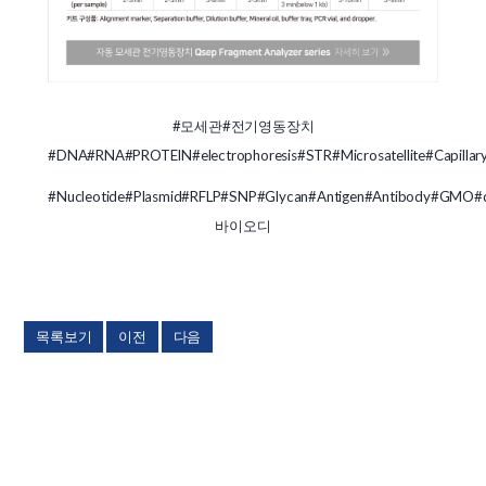
#모세관
#전기영동장치
#DNA
#RNA
#PROTEIN
#electrophoresis
#STR
#Microsatellite
#Capillar
#Nucleotide
#Plasmid
#RFLP
#SNP
#Glycan
#Antigen
#Antibody
#GMO
#
바이오디
목록보기
이전
다음