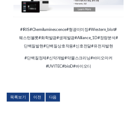
#IRIS
#Chemiluminescence
#형광이미징
#Western_blot
#
웨스턴블롯
#화학발광
#생체발광
#Alliance_1D
#정량분석
#
단백질발현
#단백질상호작용
#신호전달
#유전자발현
#단백질정제
#신약개발
#약물스크리닝
#바이오마커
#UVITEC
#bioD
#바이오디
목록보기
이전
다음