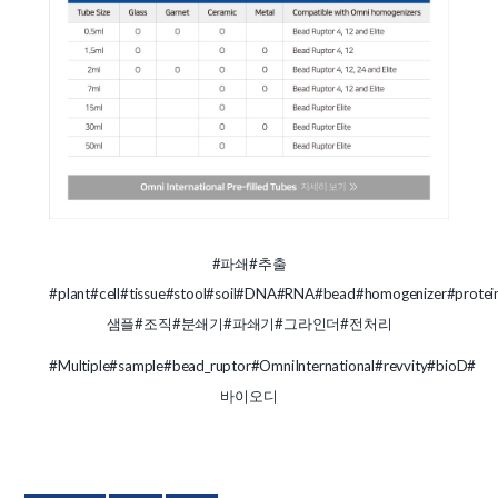
#파쇄
#추출
#plant
#cell
#tissue
#stool
#soil
#DNA
#RNA
#bead
#homogenizer
#protei
샘플
#조직
#분쇄기
#파쇄기
#그라인더
#전처리
#Multiple
#sample
#bead_ruptor
#OmniInternational
#revvity
#bioD
#
바이오디