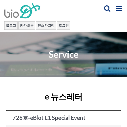
Skip
to
content
블로그
카카오톡
인스타그램
로그인
Service
e 뉴스레터
726호-eBlot L1 Special Event