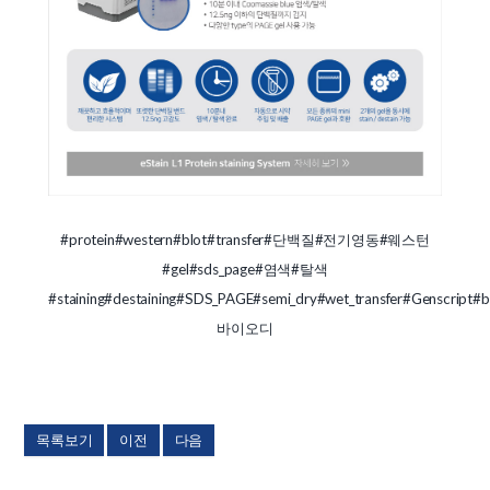
#protein
#western
#blot
#transfer
#단백질
#전기영동
#웨스턴
#gel
#sds_page
#염색
#탈색
#staining
#destaining
#SDS_PAGE
#semi_dry
#wet_transfer
#Genscript
#b
바이오디
목록보기
이전
다음