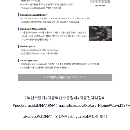
#핵산추출기
#자동핵산추출장비
#자동전처리장비
#nucleic_acid
#DNA
#RNA
#magneticbeads
#Rotary_Mixing
#Covid19
#v
#Fungus
#cfDNA
#TB_DNA
#Saliva
#bioD
#바이오디