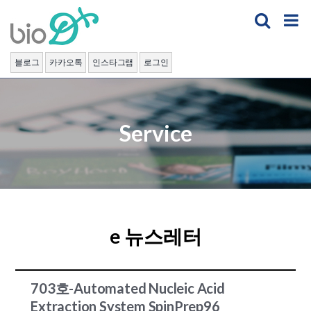
Skip
to
content
블로그
카카오톡
인스타그램
로그인
Service
e 뉴스레터
703호-Automated Nucleic Acid
Extraction System SpinPrep96