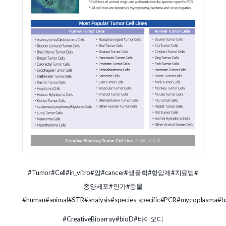
#Tumor
#Cell
#in_vitro
#암
#cancer
#생물학
#항암제
#치료법
#
종양세포
#인가
#동물
#human
#animal
#STR
#analysis
#species_specific
#PCR
#mycoplasma
#b
#CreativeBioarray
#bioD
#바이오디