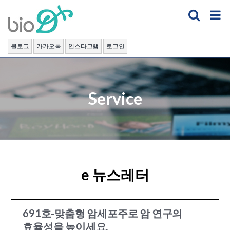
Skip
to
content
블로그
카카오톡
인스타그램
로그인
Service
e 뉴스레터
691호-맞춤형 암세포주로 암 연구의
효율성을 높이세요.