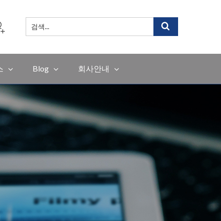
검
색
...
스
Blog
회사안내