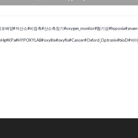
세포배양
#저산소
#비접촉
#산소측정기
#oxygen_monitor
#혐기성
#hypoxia
#anaer
mHg
#KPa
#HYPOXYLAB
#oxylite
#oxyflo
#Cancer
#Oxford_Optronix
#bioD
#바