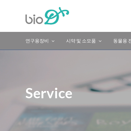
Skip
to
content
연구용장비
시약 및 소모품
동물용 
Service