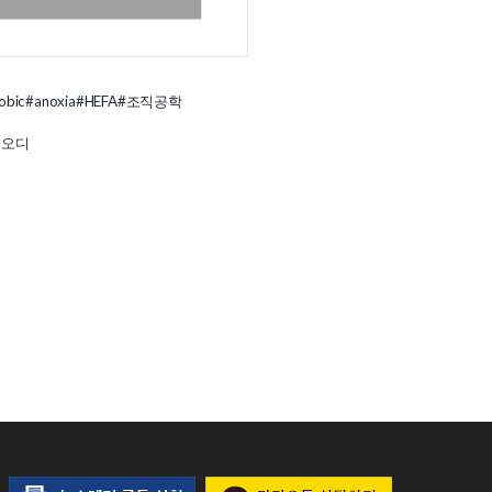
obic
#anoxia
#HEFA
#조직공학
이오디