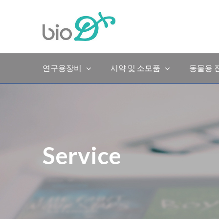
Skip
to
content
연구용장비
시약 및 소모품
동물용 
Service