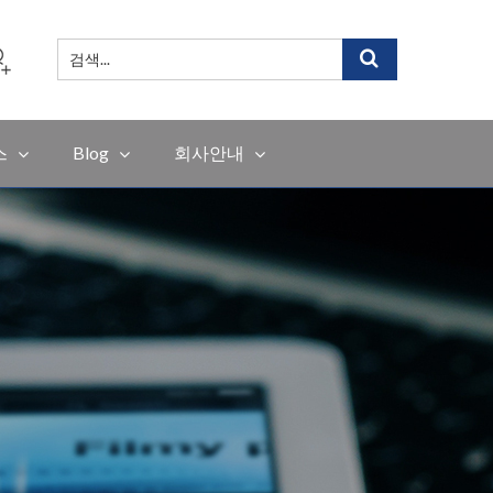
검
색
...
스
Blog
회사안내