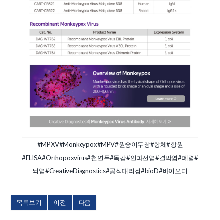
#MPXV
#Monkeypox
#MPV
#원숭이두창
#항체
#항원
#ELISA
#Orthopoxvirus
#천연두
#독감
#인파선염
#결막염
#폐렴
#
뇌염
#CreativeDiagnostics
#공식대리점
#bioD
#바이오디
목록보기
이전
다음