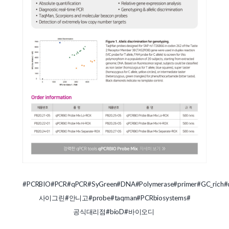
#PCRBIO
#PCR
#qPCR
#SyGreen
#DNA
#Polymerase
#primer
#GC_rich
#
사이그린
#안니고
#probe
#taqman
#PCRbiosystems
#
공식대리점
#bioD
#바이오디