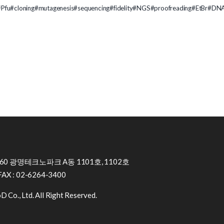
#Pfu
#cloning
#mutagenesis
#sequencing
#fidelity
#NGS
#proofreading
#EtBr
#DN
0 광명테크노파크 A동 1101호, 1102호
FAX : 02-6264-3400
 Co., Ltd. All Right Reserved.