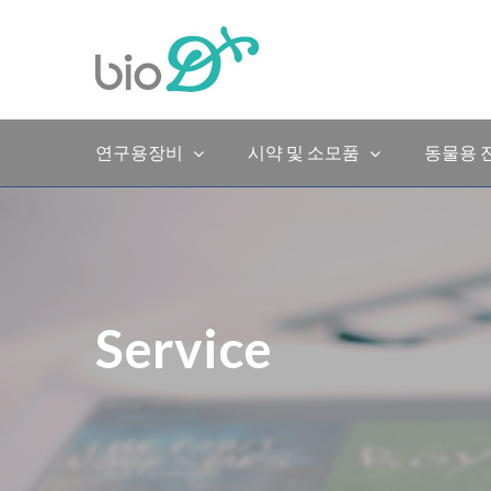
Skip
to
content
연구용장비
시약 및 소모품
동물용 
Service