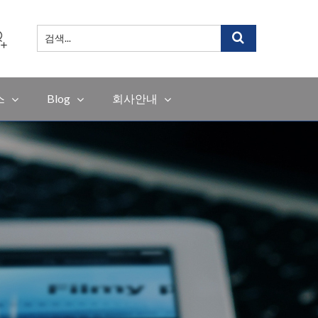
검
색
...
스
Blog
회사안내