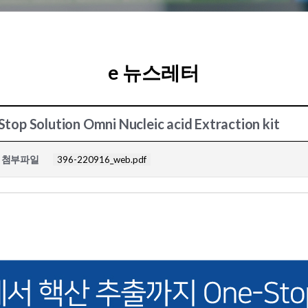
e 뉴스레터
ution Omni Nucleic acid Extraction kit
첨부파일
396-220916_web.pdf