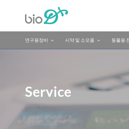
Skip
to
content
연구용장비
시약 및 소모품
동물용 
Service