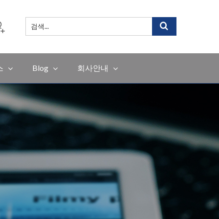
검
색
...
스
Blog
회사안내