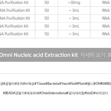
세균
#곰팡이
#조직
#비독성
#Tissue
#Bacteria
#Yeast
#Soil
#Plant
#옴니
#OMNI
#BE
#BEAD
#균질기
#세포파쇄
#OmniInternational
#공식대리점
#bioD
#바이오디