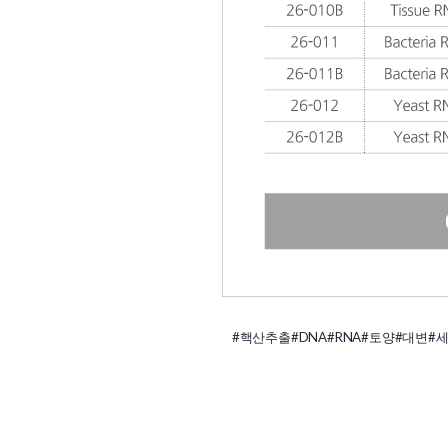
#핵산추출
#DNA
#RNA
#토양
#대변
#