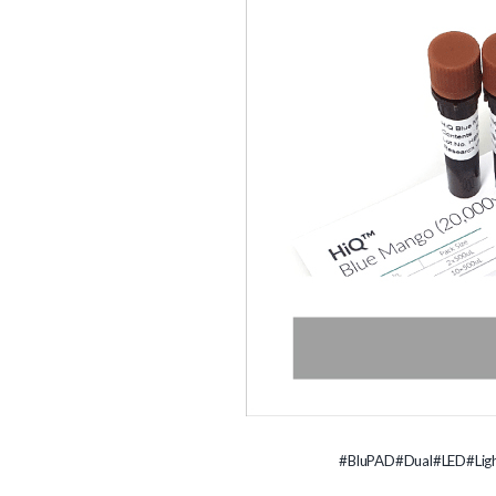
#BluPAD
#Dual
#LED
#Lig