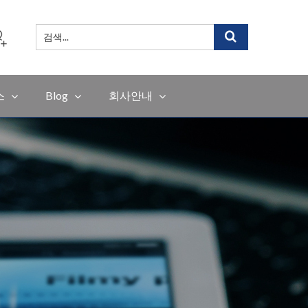
검
색
...
스
Blog
회사안내