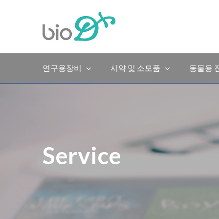
Skip
to
content
연구용장비
시약 및 소모품
동물용 
Service