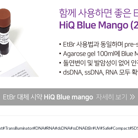
ht
#Transilluminator
#DNA
#RNA
#dsDNA
#ssDNAEtBr
#UV
#Safe
#Compact
#SD