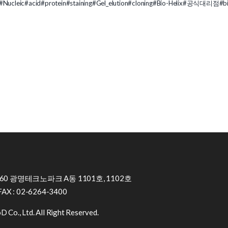
#Nucleic
#acid
#protein
#staining
#Gel_elution
#cloning
#Bio-Helix
#공식대리점
#b
0 광명테크노파크 A동 1101호, 1102호
FAX : 02-6264-3400
 Co., Ltd. All Right Reserved.