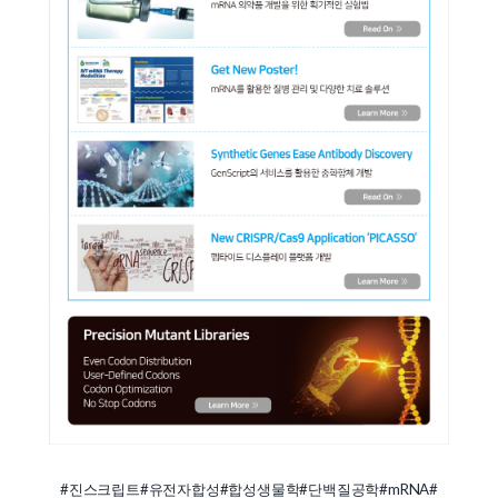
#진스크립트
#유전자합성
#합성생물학
#단백질공학
#mRNA
#