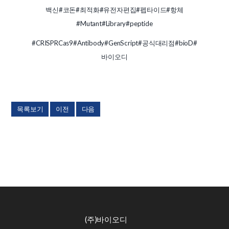
백신
#코돈
#최적화
#유전자편집
#펩타이드
#항체
#Mutant
#Library
#peptide
#CRISPRCas9
#Antibody
#GenScript
#공식대리점
#bioD
#
바이오디
목록보기
이전
다음
(주)바이오디