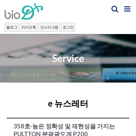
Skip
to
content
블로그
카카오톡
인스타그램
로그인
Service
e 뉴스레터
358호-높은 정확성 및 재현성을 가지는
PULTTON 분광광도계 P200