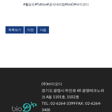
#활성도
#Pultton
#공식대리점
#bioD
#바이오디
목록보기
이전
다음
(주)바이오디
경기도 광명시 하안로 60 광명테크노파
크 A동 1101호, 1102호
TEL : 02-6264-3399 FAX : 02-6264-
3400