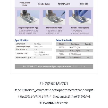
#분광광도계
#분광계
#P200
#Micro_Volume
#Spectrophotometer
#nanodrop
#
나노드랍
#측정계
#측정기
#heating
#stirring
#정량분석
#DNA
#RNA
#Protein