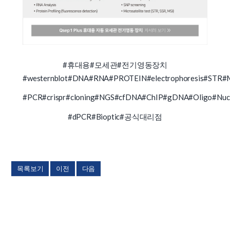
#휴대용
#모세관
#전기영동장치
#westernblot
#DNA
#RNA
#PROTEIN
#electrophoresis
#STR
#M
#PCR
#crispr
#cloning
#NGS
#cfDNA
#ChIP
#gDNA
#Oligo
#Nuc
#dPCR
#Bioptic
#공식대리점
목록보기
이전
다음