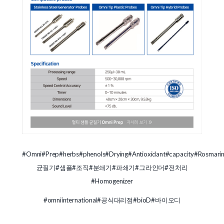
#Omni
#Prep
#herbs
#phenols
#Drying
#Antioxidant
#capacity
#Rosmarin
균질기
#샘플
#조직
#분쇄기
#파쇄기
#그라인더
#전처리
#Homogenizer
#omniinternational
#공식대리점
#bioD
#바이오디