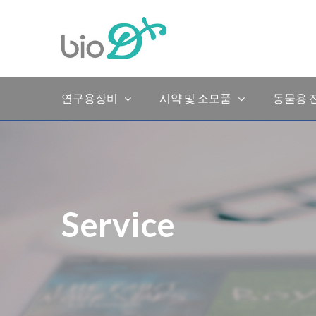
Skip
to
content
연구용장비
시약 및 소모품
동물용 
Service