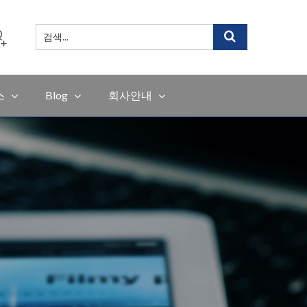
검
색
...
스
Blog
회사안내