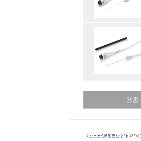
#산소분압
#용존산소
#po2
#세