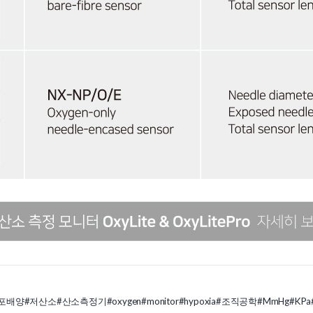
포배양
#저산소
#산소측정기
#oxygen
#monitor
#hypoxia
#조직공학
#MmHg
#KPa