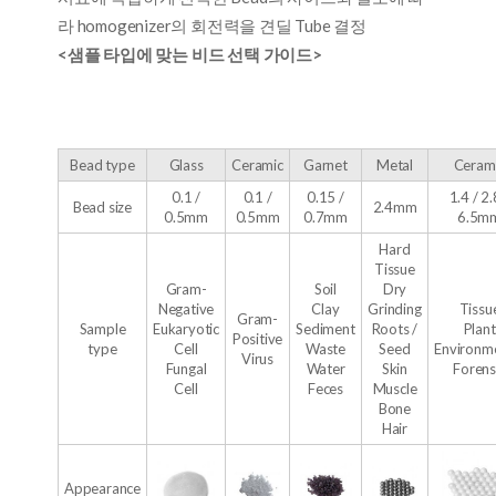
라 homogenizer의 회전력을 견딜 Tube 결정
<샘플 타입에
맞는
비드
선택
가이드>
Bead type
Glass
Ceramic
Garnet
Metal
Ceram
0.1 /
0.1 /
0.15 /
1.4 / 2.
Bead size
2.4mm
0.5mm
0.5mm
0.7mm
6.5m
Hard
Tissue
Gram-
Soil
Dry
Negative
Clay
Grinding
Tissu
Gram-
Sample
Eukaryotic
Sediment
Roots /
Plant
Positive
type
Cell
Waste
Seed
Environm
Virus
Fungal
Water
Skin
Forens
Cell
Feces
Muscle
Bone
Hair
Appearance