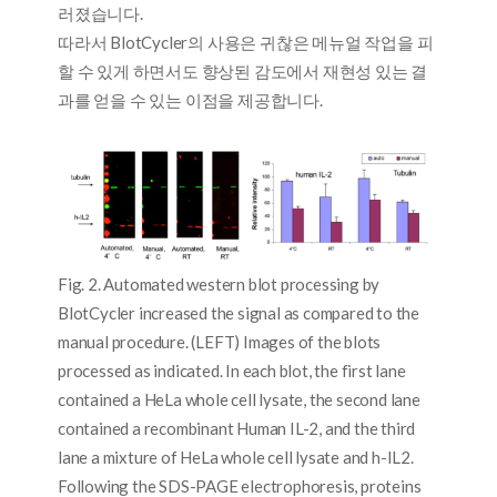
러졌습니다.
따라서 BlotCycler의 사용은 귀찮은 메뉴얼 작업을 피
할 수 있게 하면서도 향상된 감도에서 재현성 있는 결
과를 얻을 수 있는 이점을 제공합니다.
Fig. 2. Automated western blot processing by
BlotCycler increased the signal as compared to the
manual procedure. (LEFT) Images of the blots
processed as indicated. In each blot, the first lane
contained a HeLa whole cell lysate, the second lane
contained a recombinant Human IL-2, and the third
lane a mixture of HeLa whole cell lysate and h-IL2.
Following the SDS-PAGE electrophoresis, proteins