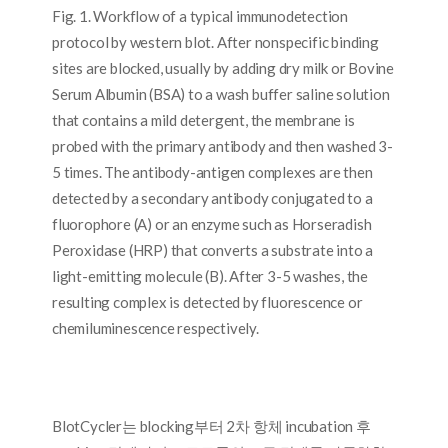
Fig. 1. Workflow of a typical immunodetection
protocol by western blot. After nonspecific binding
sites are blocked, usually by adding dry milk or Bovine
Serum Albumin (BSA) to a wash buffer saline solution
that contains a mild detergent, the membrane is
probed with the primary antibody and then washed 3-
5 times. The antibody-antigen complexes are then
detected by a secondary antibody conjugated to a
fluorophore (A) or an enzyme such as Horseradish
Peroxidase (HRP) that converts a substrate into a
light-emitting molecule (B). After 3-5 washes, the
resulting complex is detected by fluorescence or
chemiluminescence respectively.
BlotCycler는 blocking부터 2차 항체 incubation 후