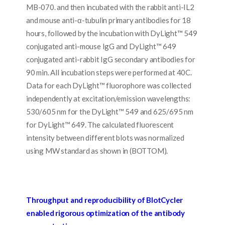
MB-070. and then incubated with the rabbit anti-IL2
and mouse anti-α-tubulin primary antibodies for 18
hours, followed by the incubation with DyLight™ 549
conjugated anti-mouse IgG and DyLight™ 649
conjugated anti-rabbit IgG secondary antibodies for
90 min. All incubation steps were performed at 40C.
Data for each DyLight™ fluorophore was collected
independently at excitation/emission wavelengths:
530/605 nm for the DyLight™ 549 and 625/695 nm
for DyLight™ 649. The calculated fluorescent
intensity between different blots was normalized
using MW standard as shown in (BOTTOM).
Throughput and reproducibility of BlotCycler
enabled rigorous optimization of the antibody