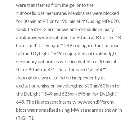
were transferred from the gel onto the
Nitrocellulose membrane. Membranes were blocked
for 30 min at RT or for 90 min at 4ºC using MB-070.
Rabbit anti-IL2 and mouse anti-α-tubulin primary
antibodies were incubated for 90 min at RT or for 18
hours at 4°C. DyLight™ 549 conjugated anti-mouse
IgG and DyLight™ 649 conjugated anti-rabbit IgG
secondary antibodies were incubated for 30 min at
RT or 90 min at 4°C. Data for each DyLight™
fluorophore were collected independently at
excitation/emission wavelengths: 530nm/605nm for
the DyLight™ 549 and 625nm/695nm for DyLight™
649. The fluorescent intensity between different
blots was normalized using MW standard as shown in
(RIGHT).