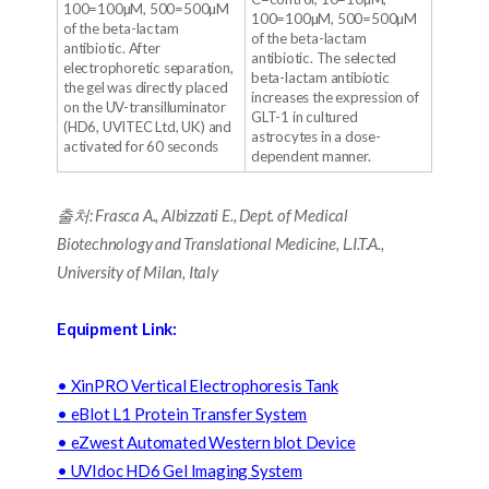
100=100µM, 500=500µM
100=100µM, 500=500µM
of the beta-lactam
of the beta-lactam
antibiotic. After
antibiotic. The selected
electrophoretic separation,
beta-lactam antibiotic
the gel was directly placed
increases the expression of
on the UV-transilluminator
GLT-1 in cultured
(HD6, UVITEC Ltd, UK) and
astrocytes in a dose-
activated for 60 seconds
dependent manner.
출처: Frasca A., Albizzati E., Dept. of Medical
Biotechnology and Translational Medicine, L.I.T.A.,
University of Milan, Italy
Equipment Link:
•
XinPRO Vertical Electrophoresis Tank
• e
Blot L1 Protein Transfer System
•
eZwest Automated Western blot Device
•
UVIdoc HD6 Gel Imaging System