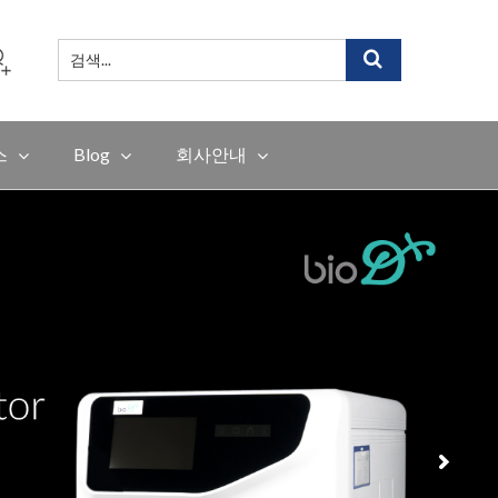
검
색
...
스
Blog
회사안내