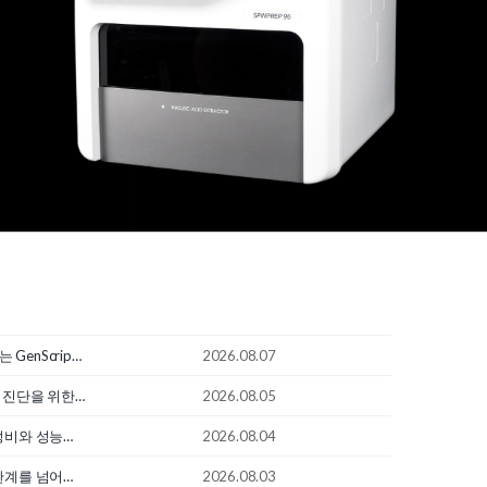
속 HTP 항체 스크리닝
2026.08.07
HiAny qPCR Kit
2026.08.05
nce Q9 Micro
2026.08.04
 BlotCycler
2026.08.03