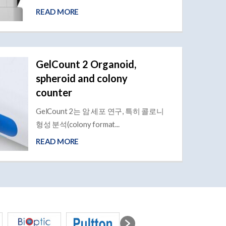
READ MORE
GelCount 2 Organoid,
spheroid and colony
counter
GelCount 2는 암 세포 연구, 특히 콜로니
형성 분석(colony format...
READ MORE