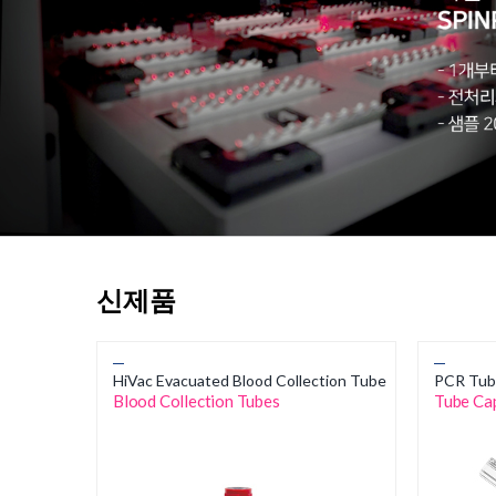
신제품
HiVac Evacuated Blood Collection Tube
PCR Tub
Blood Collection Tubes
Tube Ca